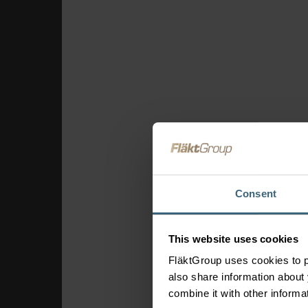
Repterek
Ipari épületek
Gyártóüzemi és ipari
rendszerek
Élelmiszeripar és m
Felügyeleti rend
FläktEdge Mini BMS
Szellőztető rend
megoldások
Consent
Tűzvédelem és füste
Légkezelő berendezé
This website uses cookies
eQ Prime légkezelő 
FläktGroup uses cookies to p
also share information about 
combine it with other informa