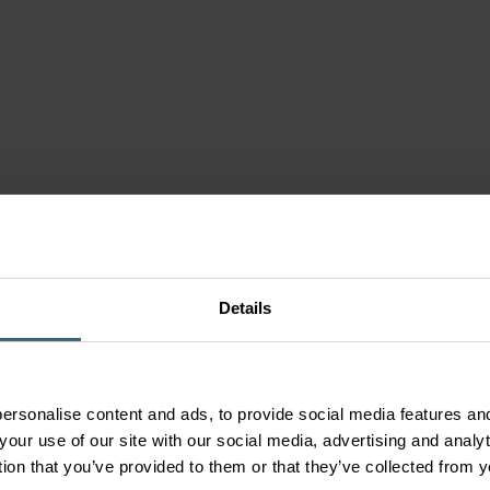
 szellőztető
ezőgazdaság
szerek
szer
Details
lvezetés
sek
berendezés
ersonalise content and ads, to provide social media features and
your use of our site with our social media, advertising and anal
tion that you’ve provided to them or that they’ve collected from y