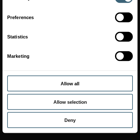
Gyors linkek
Preferences
Kínálatunk
Statistics
Támogatás
Marketing
Impresszum és jogi információk
Imprint
Adatvédelmi irányelvek
Allow all
Kövessen minket
Allow selection
Copyright © 2026 FläktGroup
Deny