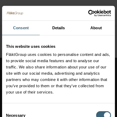
Ugrás a fő tartalomra
FläktGroup
Főm
meg
Consent
Details
About
This website uses cookies
FläktGroup uses cookies to personalise content and ads,
Váltás piacra
to provide social media features and to analyse our
traffic. We also share information about your use of our
Váltás piacra
(
)
Hungary
site with our social media, advertising and analytics
partners who may combine it with other information that
you’ve provided to them or that they’ve collected from
FläktGroup Magyarország
your use of their services.
1095 Budapest, Lechner Ödön fasor 10. Millennium Towers H épület 7.
emelet
info.hu@flaktgroup.com
+36 (1) 439 3200
Consent
Necessary
Selection