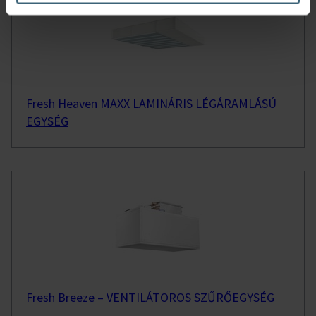
Fresh Heaven MAXX LAMINÁRIS LÉGÁRAMLÁSÚ
EGYSÉG
Fresh Breeze – VENTILÁTOROS SZŰRŐEGYSÉG