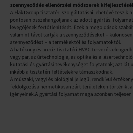
szennyeződés ellenőrzési módszerek kifejlesztés
A FläktGroup tisztatéri szolgáltatásai lehetővé teszik
pontosan összehangoljanak az adott gyártási folyamat
levegőjének fertőtlenítését. Ezek a megoldások szabá
valamint távol tartják a szennyeződéseket – különösen
szennyeződést – a termékektől és folyamatoktól.
A hatékony és precíz tisztatéri HVAC tervezés elengedh
vegyipar, az űrtechnológia, az optika és a lézertechno
kutatási és gyártási tevékenységet folytatnak; azt lát
inkább a tisztatéri feltételekre támaszkodnak.
A műszaki, vegyi és biológiai jellegű, rendkívül érzéke
feldolgozása hermetikusan zárt területeken történik, 
igényelnek.A gyártási folyamat maga azonban teljesen