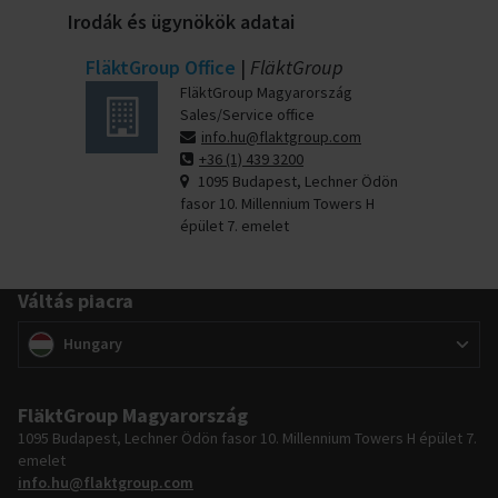
Irodák és ügynökök adatai
FläktGroup Office
|
FläktGroup
FläktGroup Magyarország
Sales/Service office
info.hu@flaktgroup.com
+36 (1) 439 3200
1095 Budapest, Lechner Ödön
fasor 10. Millennium Towers H
épület 7. emelet
Váltás piacra
Váltás piacra
(
)
Hungary
FläktGroup Magyarország
1095 Budapest, Lechner Ödön fasor 10. Millennium Towers H épület 7.
emelet
info.hu@flaktgroup.com