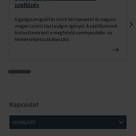
szellőzés
A gyógyszergyártás steril környezetet és nagyon
magas szintű tisztaságot igényel. A szellőzésnek
Lo
biztosítania kell a megfelelő szennyeződés- és
tr
hőmérsékletszabályozást.
Kapcsolat
HUNGARY