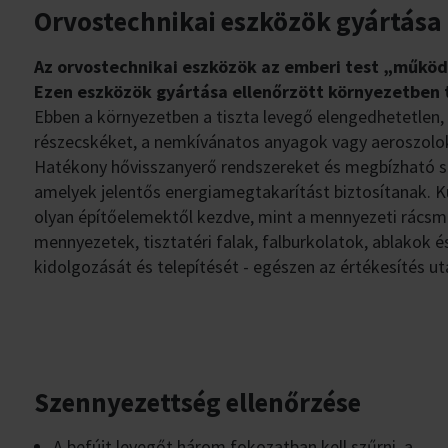
Orvostechnikai eszközök gyártása
Az orvostechnikai eszközök az emberi test „működte
Ezen eszközök gyártása ellenőrzött környezetben 
Ebben a környezetben a tiszta levegő elengedhetetlen, é
részecskéket, a nemkívánatos anyagok vagy aeroszolok
Hatékony hővisszanyerő rendszereket és megbízható s
amelyek jelentős energiamegtakarítást biztosítanak. K
olyan építőelemektől kezdve, mint a mennyezeti rácsm
mennyezetek, tisztatéri falak, falburkolatok, ablakok és
kidolgozását és telepítését - egészen az értékesítés ut
Szennyezettség ellenőrzése
A befújt levegőt három fokozatban kell szűrni, a