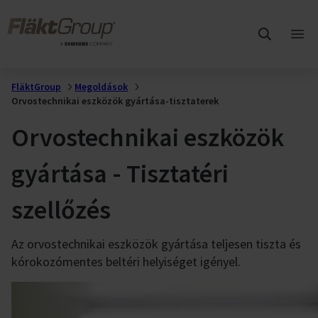
Ugrás a fő tartalomra
FläktGroup
Főm
meg
FläktGroup
Megoldások
Orvostechnikai eszközök gyártása-tisztaterek
Orvostechnikai eszközök
gyártása - Tisztatéri
szellőzés
Az orvostechnikai eszközök gyártása teljesen tiszta és
kórokozómentes beltéri helyiséget igényel.