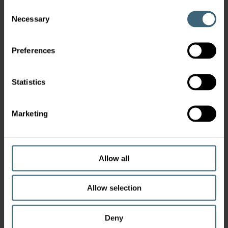
REFERENCIÁK ÁTTEKINTÉSE
Consent
Necessary
Selection
Esettanulmányok
Preferences
Termékek
Statistics
Marketing
Allow all
CAIRplus LÉGKEZELŐ BERENDEZÉS
Allow selection
Deny