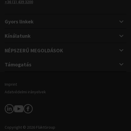
+36 (1) 439 3200
Gyors linkek
Kínálatunk
NÉPSZERŰ MEGOLDÁSOK
Támogatás
Impresszum és jogi információk
Imprint
Adatvédelmi irányelvek
Kövessen minket
Copyright © 2026 FläktGroup