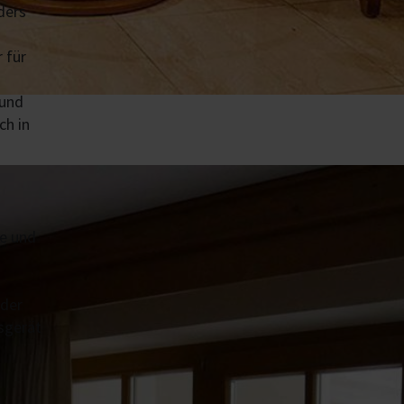
ders
 für
 und
ch in
be und
 der
sgerät