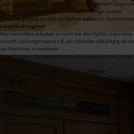
asserbasierte Kühl- und Heizanwendungen optimierter, beson
äsekonvektor, geeignet zur verdeckten Montage in einer
Im
Salzburgerhof
wurden die
HyFlex Gekos
im Hotelzimmer
ankoptik integriert.
ten Herstellers erlauben es nicht nur den HyFlex-Geko leise
 sowohl Leistungsreserve z.B. zur schnellen Abkühlung als au
 zur Nachtzeit zu wechseln.
r eine hygienische Inspektion und Reinigbarkeit nach vorne
zugänglich.
CAIRplus Lüftungsgerät
eingesetzt.
CAIRplus-
ihre Variantenvielfalt aus, die für jede sich stellende Aufga
iderte Lösung liefert.
in Luftaustausch stattfinden soll, steigen hier die
 Feuchte der Luft.
Modulare Geräte
erlauben die freie Wahl
h bis ins Detail ihren Anforderungen anpassen. Das Lüftung
hocheffizientem Rotationswärmetauscher mit
Energierückgewinnung
ausgestattet.