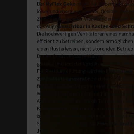
Der
HyFlex Geko
ist ein für dezentrale, w
leiser und energiesparender, flexibler Gebl
Zwischendecke oder Wandverkleidungen. 
das Auge
unsichtbar in Kasten- und Schr
Die hochwertigen Ventilatoren eines namhaf
effizient zu betreiben, sondern ermöglichen
einen flüsterleisen, nicht störenden Betrieb
Der im Gerät verbaute Wärmetauscher ist fü
geneigt und von der Vorder- und Rückseite 
Für Restaurantlüftung wird ein
FläktGroup 
Zentrallüftungsgeräte
zeichnen sich durch 
für jede bauliche Situation eine maßgeschne
Während für manche Anwendungen lediglich e
Anforderungen hinsichtlich Temperatur und
Komponenten und Funktionen und lassen sic
ist auf die Anwendung optimiert und mit 
Sorptionsbeschichtung zur
Feuchte- und 
Jahr:
2022