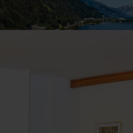
em-
K-
 Zukunft
habzug