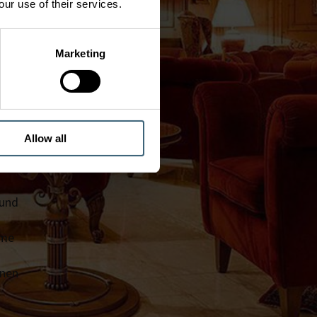
our use of their services.
Team
Marketing
t.
des
Allow all
g;
 und
ume
nnen