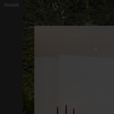
Kontakt
Automobilindustrie
Lebensmittel &
Wieser + Scherer Zeller Haustechnik
Landwirtschaft
Monitoring &
Fernzugriff
FläktEdge Micro BMS
Ventilationssyst
Lösungen
Integrierte Heiz- und
Kühllösungen für HL
Systeme
Klimasysteme für die
Brandschutz & Rauc