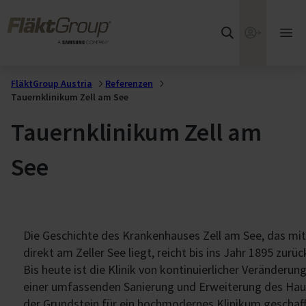
Zum Hauptinhalt wechseln
FläktGroup
Webshop
Hau
öff
FläktGroup Austria
Referenzen
Tauernklinikum Zell am See
Tauernklinikum Zell am
See
Die Geschichte des Krankenhauses Zell am See, das mi
direkt am Zeller See liegt, reicht bis ins Jahr 1895 zurüc
Bis heute ist die Klinik von kontinuierlicher Veränder
einer umfassenden Sanierung und Erweiterung des Ha
der Grundstein für ein hochmodernes Klinikum geschaff