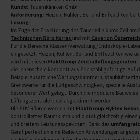
Kunde:
Tauernkliniken GmbH
Anforderung:
Heizen, Kühlen, Be- und Enfeuchten be
Lösung:
Im Zuge der Erweiterung des Tauernklinikums Zell am 
Technischen Büro Karres
und mit
Caverion Österreic
Für die Bereiche Klassen/Verwaltung/Endoskopie/Lab
eingesetzt. Heizen, Kühlen, Be- und Entfeuchten wie au
wird mit diesen
FläktGroup Zentrallüftungsgeräten
r
die Innenschale komplett aus Edelstahl gefertigt. A
Beispiel zusätzliche Wartungskammern, staubluftseitiger 
Grenzwerte für die Luftgeschwindigkeit, spezielle Au
besonderer Wert gelegt. Durch die modulare Bauweise 
Lüftungszentrale ideal abgestimmt werden.
Die EDV Räume werden mit
FläktGroup HyFlex Gekos
kontrolliertes Raumklima und bietet gleichzeitig einen
und breitem Leistungsspektrum. Dank des
umfangreic
Gerät perfekt an eine Reihe von Anwendungen angepass
ein Einfachbediengerät für den Serverraum wurde mitt