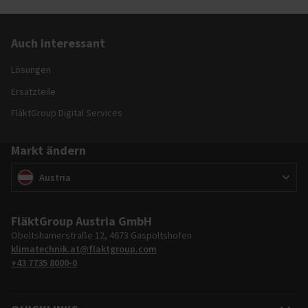
Auch interessant
Lösungen
Ersatzteile
FläktGroup Digital Services
Markt ändern
Markt ändern
(
)
Austria
FläktGroup Austria GmbH
Obeltshamerstraße 12, 4673 Gaspoltshofen
klimatechnik.at@flaktgroup.com
+43 7735 8000-0