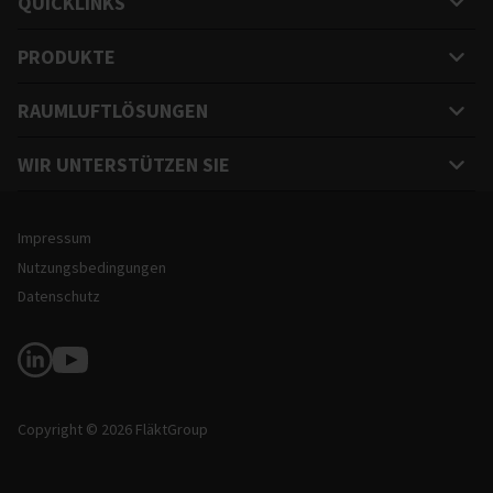
QUICKLINKS
PRODUKTE
RAUMLUFTLÖSUNGEN
WIR UNTERSTÜTZEN SIE
Rechtliche Hinweise und Informationen zur Website
Impressum
Nutzungsbedingungen
Datenschutz
Soziale Medien
Copyright © 2026 FläktGroup