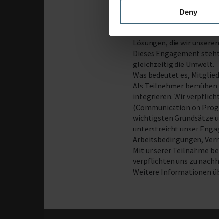
Nachhaltigkeit. Er ermögl
Deny
in alle Geschäftsbereiche
Unternehmen im Bereich N
Lösungen, die wir unseren
Dieses Engagement steht i
gleichzeitig die Umwelt.
Was bedeutet es, Mitglie
Als Teilnehmer bemühen w
integrieren. Wir verpflic
(Communication on Progre
wichtigsten Grundsätze un
unterstreicht unser Enga
Arbeitsbedingungen, Verr
Mit unserer Teilnahme be
verpflichten uns zu nachh
Weitere Informationen üb