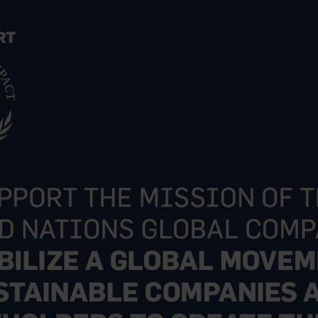
em-
K-
 Zukunft
habzug