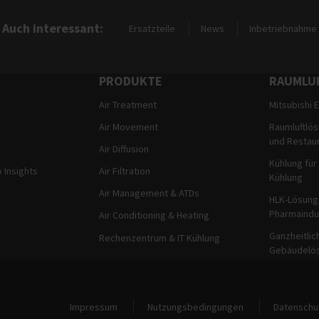
Auch interessant
Ersatzteile
News
Inbetriebnahme
PRODUKTE
RAUMLU
Air Treatment
Mitsubishi E
n
Air Movement
Raumluftlös
und Restau
Air Diffusion
Kühlung für
p Insights
Air Filtration
Kühlung
Air Management & ATDs
HLK-Lösunge
Pharmaindu
Air Conditioning & Heating
Ganzheitlic
Rechenzentrum & IT Kühlung
Gebäudelö
Rechtliche Hinweise und Informationen zur Website
Impressum
Nutzungsbedingungen
Datenschu