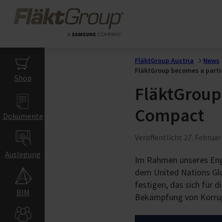
Zum Hauptinhalt wechseln
FläktGroup
Gigafactories
Gigafactory-Lüftung
Indoor Air Climat
FläktGroup Austria
News
FläktGroup becomes a parti
Handels- und
Shop
Bildungsgebäud
FläktGroup 
Bürogebäude
Compact
Hotel & Restaurant
Dokumente
Einzelhandel
Veröffentlicht
27. Februar
Bildungseinrichtung
Theater & Kino
Auslegung
Im Rahmen unseres Enga
Sporteinrichtungen
dem United Nations Glo
Lagerräume
festigen, das sich für
Flughäfen
BIM
Bekämpfung von Korrupt
Industriegebäud
Produktion &