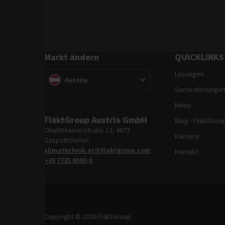
Markt ändern
QUICKLINKS
Lösungen
Markt ändern
(
)
Austria
Servicelösunge
News
FläktGroup Austria GmbH
Blog - FläktGrou
Obeltshamerstraße 12, 4673
Karriere
Gaspoltshofen
klimatechnik.at@flaktgroup.com
Kontakt
+43 7735 8000-0
Copyright © 2026 FläktGroup