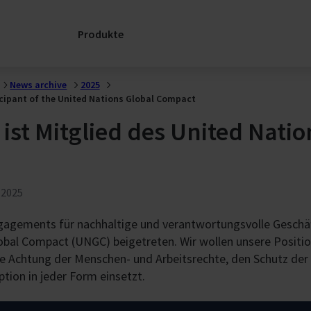
ERSATZTE
Nachrüstung &
Sanierung
Unsere gut
Produkte
Reparatur
ausgebildete
slösungen
Greener with CARE
Servicetechni
e
sind zusamm
News archive
2025
mit unseren 
Unterstützung
cipant of the United Nations Global Compact
Lieferanten 
als in der Lag
Anfrage
e
ist Mitglied des United Natio
Ihnen das ric
Ersatzteile
benötigte Tei
SERVICELink:
empfehlen.
Support für Ihre
RLT-Geräte
 2025
en
Kontaktiere
Service Kontakte
Sie uns
gements für nachhaltige und verantwortungsvolle Geschäft
bal Compact (UNGC) beigetreten. Wir wollen unsere Positi
 die Achtung der Menschen- und Arbeitsrechte, den Schutz de
ion in jeder Form einsetzt.
e