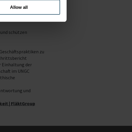
egie zu verankern und sie
Allow all
r FläktGroup als führendes
g als auch bei den
t und schützen
 Geschäftspraktiken zu
chrittsbericht
 Einhaltung der
dschaft im UNGC
ethische
rantwortung und
eit | FläktGroup