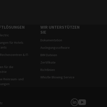
FTLÖSUNGEN
WIR UNTERSTÜTZEN
SIE
lectric
Dokumentation
ungen für Hotels
rants
Auslegungssoftware
 Rechenzentren & IT-
BIM Dateien
Zertifikate
n für die
Richtlinien
strie
Whistle Blowing Service
he Reinraum- und
sungen
Soziale Medien
tz