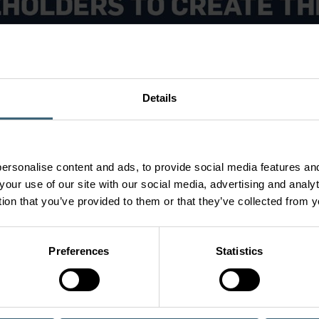
Details
ersonalise content and ads, to provide social media features and
your use of our site with our social media, advertising and anal
tion that you’ve provided to them or that they’ve collected from y
Preferences
Statistics
t die weltweit größte Initiative für unternehmerische Nachhalti
tigt, Prinzipien zu übernehmen, die ökologische, soziale und Gov
gerin, Jekaterina Lindberg, sagte dazu folgendes:
bal Compact ist ein wichtiger Meilenstein bei der Beschleunigu