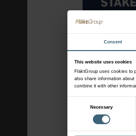
Consent
This website uses cookies
FläktGroup uses cookies to p
also share information about 
combine it with other informa
Consent
Necessary
Selection
Der UN Global Compact is
auf der ganzen Welt ermu
fördern. Unsere ESG-Mana
„Der Beitritt zum UN Glo