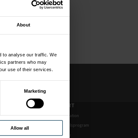
About
 to analyse our traffic. We
ytics partners who may
our use of their services.
Reparation
Marketing
Lösningar
SUPPORT
lation
Dokumentation
ng
Produktvalsprogram
Allow all
BIM Library