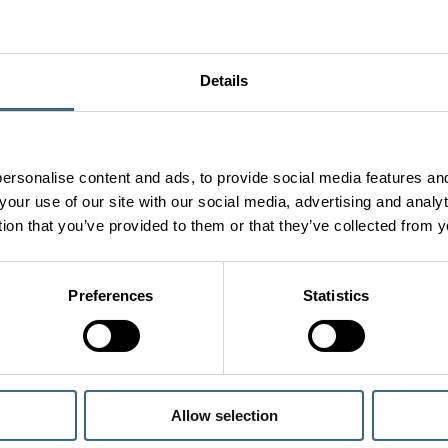
ingar
actory ventilationslösningar
Details
egat
oup har ett komplett utbud av ventilations-
 kyla
tbehandlingslösningar för batteriproduktion.
gd CFM
ersonalise content and ads, to provide social media features and
your use of our site with our social media, advertising and anal
tion that you’ve provided to them or that they’ve collected from y
e
intresse
Välkommen till FläktGroups webshop
Shop FAQs
afflar
Preferences
Statistics
Produktkategorier
Populära 
ktyg
Fläktar
Bostadsventi
Luftbehandling
Luftbehandli
Allow selection
Kylbafflar och Fläktkonvektorer
EcoNet