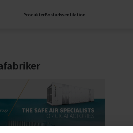
Service & Hållba
h
Produkter
Bostadsventilation
nader
Stöd
Skicka
reservdelsförfr
SERVICELänk: S
för mitt
afabriker
er
luftbehandlings
Service Kontakt
Registrera Rek
jöer
ling