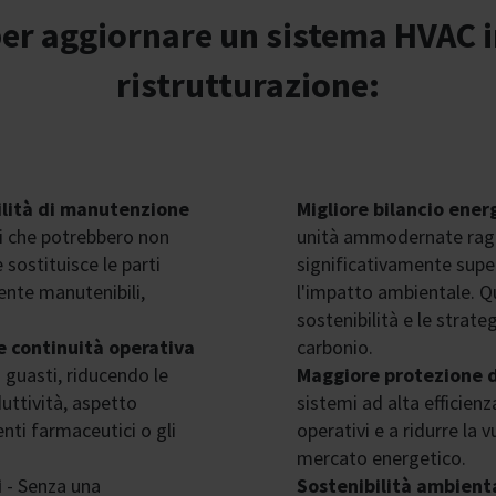
per aggiornare un sistema HVAC 
ristrutturazione:
cilità di manutenzione
Migliore bilancio ene
ti che potrebbero non
unità ammodernate ragg
 sostituisce le parti
significativamente super
nte manutenibili,
l'impatto ambientale. Qu
sostenibilità e le strate
e continuità operativa
carbonio.
 guasti, riducendo le
Maggiore protezione d
uttività, aspetto
sistemi ad alta efficienz
nti farmaceutici o gli
operativi e a ridurre la v
mercato energetico.
i
- Senza una
Sostenibilità ambient