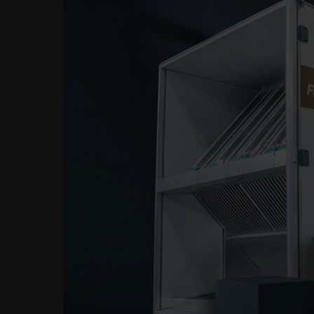
Edifici industriali
Industria manifatturi
Controlli & Conne
FläktEdge Mini BMS
Regolatori per UTA 
ISYteq 4.0
Soluzioni di
ventilazione
Protezione antincend
estrazione forzata f
calore SEFFC
Unità trattamento ar
Edifici residenzia
Ventilazione residenz