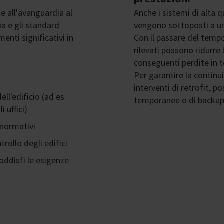
e all'avanguardia al
Anche i sistemi di alta 
a e gli standard
vengono sottoposti a u
enti significativi in
Con il passare del tempo
rilevati possono ridurre
conseguenti perdite in t
Per garantire la continui
interventi di retrofit, 
ell'edificio (ad es.
temporanee o di backup,
 uffici)
e normativi
rollo degli edifici
oddisfi le esigenze