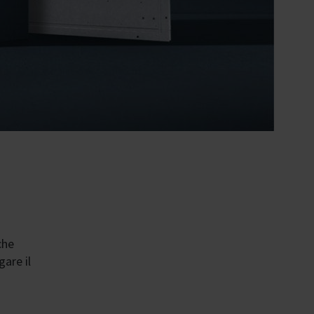
che
are il