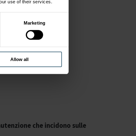
our use of their services.
Marketing
,
ma
Allow all
.
idono
utenzione che incidono sulle