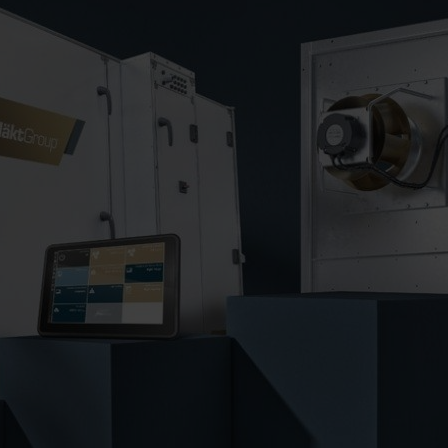
era
ttività
- Demo
io ed
umo e
ia
li
iale