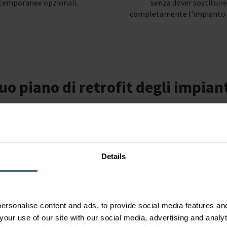
temporanee opzionali.
senza dover sostituire
completamente l'impianto
uo piano di retrofit degli impian
o risolvere problemi di manutenzione, FläktGroup è a disposi
Details
ersonalise content and ads, to provide social media features and
your use of our site with our social media, advertising and anal