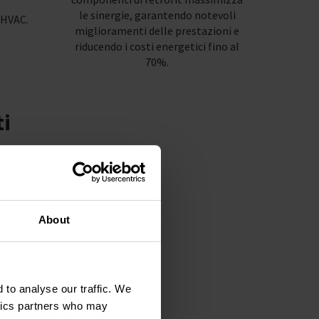
le sinergie, garantendo notevoli
 HVAC.
miglioramenti delle prestazioni e
riducendo i costi energetici fino al
70%.
ti
zione
About
 to analyse our traffic. We
ytics partners who may