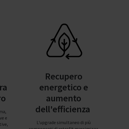
Recupero
ra
energetico e
ro
aumento
dell'efficienza
ema,
ve e
L'upgrade simultaneo di più
tive,
componenti di retrofit massimizza