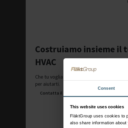
Costruiamo insieme il t
HVAC
Che tu voglia aggiornare impianti obsoleti 
per aiutarti.
Consent
Contatta il team di assistenza locale
This website uses cookies
FläktGroup uses cookies to p
also share information about 