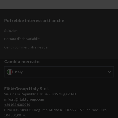
Potrebbe interessarti anche
Soluzioni
Portata d'aria variabile
Centri commerciali e negozi
Cambia mercato
Cambia mercato
(
)
Italy
FläktGroup Italy S.r.l.
Viale della Repubblica, 81 /A 20835 Muggiò MB
info.it@flaktgroup.com
+39 039 9360270
P. IVA 00695890962 Reg. Imp. Milano n. 00822720157 Cap. soc. Euro
104.000,00 i.v.