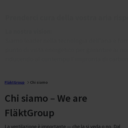
Prenderci cura della vostra aria ris
La nostra vision:
Siamo leader nella tecnologia dell'aria e for
punto di vista energetico per garantire ai nos
riducendo al contempo l'impronta di carbon
FläktGroup
Chi siamo
Chi siamo – We are
FläktGroup
La ventilazione è importante — che la si veda o no. Dal