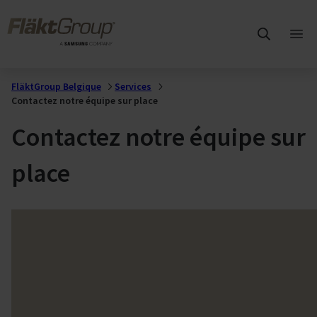
Sauter au contenu principal
FläktGroup
Ouvr
me
prin
FläktGroup Belgique
Services
Contactez notre équipe sur place
Contactez notre équipe sur
place