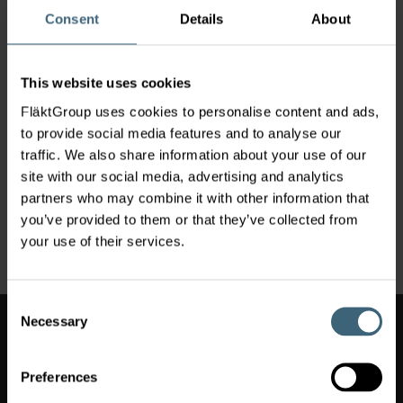
Service Luxembourg
Consent
Details
About
servicebelux@flaktgroup.com
+32 2 240 61 61
Dobbelenbergstraat 7, Brussels, 1130
This website uses cookies
France
FläktGroup uses cookies to personalise content and ads,
Service
|
to provide social media features and to analyse our
FläktGroup
traffic. We also share information about your use of our
FläktGroup France
site with our social media, advertising and analytics
Service France
partners who may combine it with other information that
sav.france@flaktgroup.com
you’ve provided to them or that they’ve collected from
03 20 68 90 20
your use of their services.
Av. de l'Europe 61, Roncq, 59223
Changer
Consent
de
Necessary
Selection
marché
Changer de marché
(
Belgium-
Preferences
)
fr