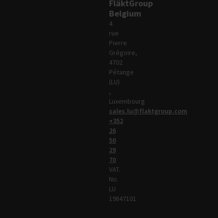
FläktGroup
Belgium
4
rue
Pierre
Grégoire,
4702
Pétange
(LU)
,
Luxembourg
sales.lu@flaktgroup.com
+352
26
50
29
70
VAT.
No.
LU
19847101