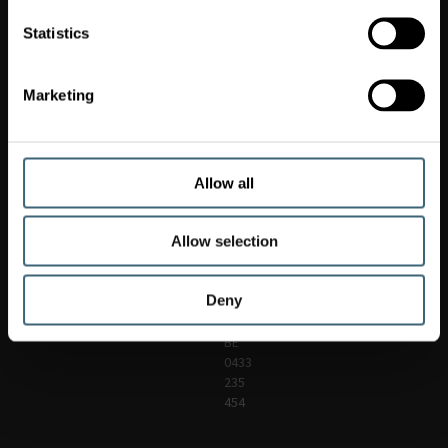
Statistics
FläktGroup
Belgium
Da
Marketing
Vincilaan
2,
1831
Zaventem
sales.be@flaktgroup.com
Allow all
+32
2
Allow selection
240
61
61
Deny
Vat.
No.
BE
0433
235
454