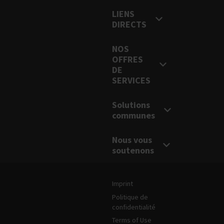
LIENS
DIRECTS
NOS
OFFRES
DE
SERVICES
Solutions
communes
Nous vous
soutenons
Mentions légales et informations sur l
Imprint
Politique de
confidentialité
Terms of Use