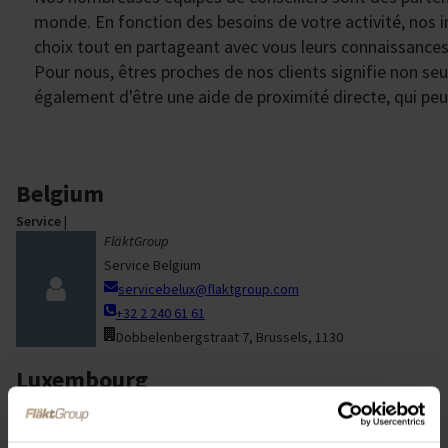
monde. En fonction des besoins de votre activité, nos i
choix tout en partageant avec vous leurs connaissances 
Pour nous, êtres proches de nos clients signifie non s
également d'être une aide de proximité directe, qui pe
Belgium
Service
|
FläktGroup
Service Belgium
servicebelux@flaktgroup.com
+32 2 240 61 61
Dobbelenbergstraat 7, Brussels, 1130
Luxembourg
Service
|
FläktGroup