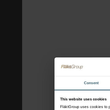
Hôtel &
Restaurant
Détail
Éducation
Théâtres &
cinémas
Sportives
Entrepôts
Aéroports
Commandes
et
connectivité
FläktEdge Micro
Consent
BMS
Solutions
This website uses cookies
pour les
FläktGroup uses cookies to p
systèmes de