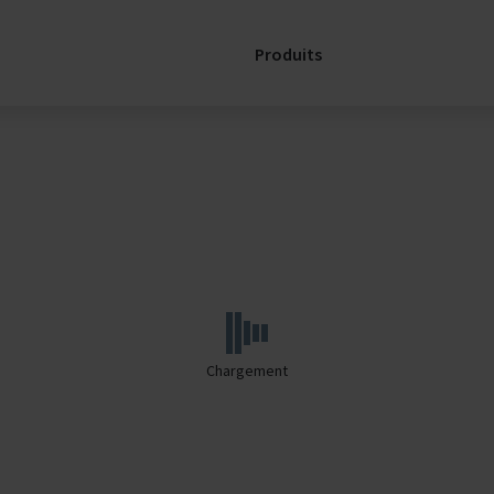
Produits
Assistance
Spare Parts
Enquiry
SERVICELink:
Support for
my AHU
Services
Contacts
Chargement