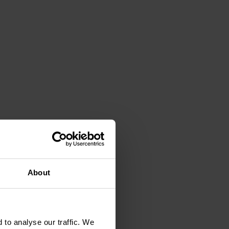
Blog - FläktGroup
Insights
Évènements
About
 to analyse our traffic. We