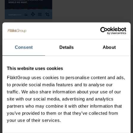
FläktGroup Birleşmiş Milletler Küresel İlkeler
Sözleşmesi'nin bir katılımcısı oldu
5 Mar 2025
Consent
Details
About
Sürdürülebilir ve sorumlu iş uygulamalarına olan
bağlılığımızın bir parçası olarak Birleşmiş Milletler Küresel
İlkeler Sözleşmesi'nin (UNGC) bir katılımcısı olduk. İnsan ve
This website uses cookies
işçi haklarına saygı göstermeyi, çevreyi korumayı ve her türlü
yolsuzluğa karşı çalışmayı taahhüt eden bir şirket olarak
FläktGroup uses cookies to personalise content and ads,
konumumuzu sağlamlaştırmak istiyoruz.
to provide social media features and to analyse our
traffic. We also share information about your use of our
site with our social media, advertising and analytics
partners who may combine it with other information that
you’ve provided to them or that they’ve collected from
your use of their services.