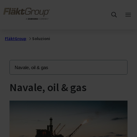
Vai al contenuto principale
FläktGroup
Apri
me
prin
FläktGroup
Soluzioni
Navale, oil & gas