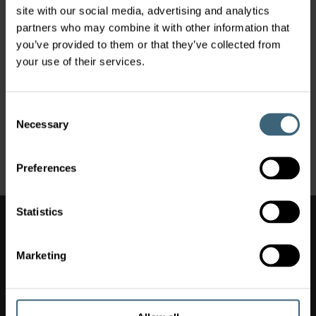
site with our social media, advertising and analytics
partners who may combine it with other information that
you’ve provided to them or that they’ve collected from
your use of their services.
Ambienti con pericolo di esplosione
Consent
Necessary
Selection
Un'atmosfera esplosiva si può creare durante il
normale funzionamento o in caso di incidente.
Preferences
Statistics
Potrebbe interessarti anche
Portata d'aria variabile
Marketing
Riparazione
Alberghi e ristoranti