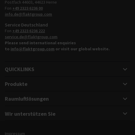
Postfach 44603, 44623 Herne
Fon
+49 2323 6236 00
info.de@flaktgroup.com
Service Deutschland
Fon
+49 2323 6236 222
service.de@flaktgroup.com
Please send international enquiries
to
info@flaktgroup.com
or visit our global website.
QUICKLINKS
Produkte
Raumluftlösungen
Wir unterstützen Sie
Rechtliche Hinweise und Informationen zur Website
Impressum