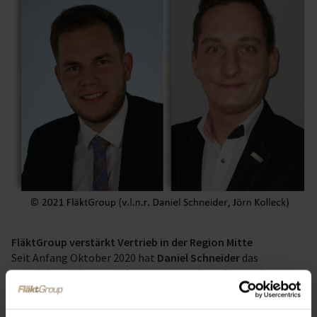
FläktGroup verstärkt Vertrieb in der Region Mitte
Seit Anfang Oktober 2020 hat
Daniel Schneider
das
Vertriebsgebiet Frankfurt, Darmstadt und Kassel
übernommen.
Als gelernter Kälteanlagenbauer war Schneider als