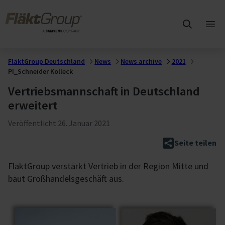
Zum Hauptinhalt wechseln
FläktGroup
Hau
öff
FläktGroup Deutschland
News
News archive
2021
PI_Schneider Kolleck
Vertriebsmannschaft in Deutschland
erweitert
Veröffentlicht
26. Januar 2021
Seite teilen
FläktGroup verstärkt Vertrieb in der Region Mitte und
baut Großhandelsgeschäft aus.