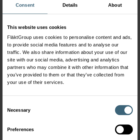
Einsatzleiter Service und mehrere Jahre als Mitarbeiter im
Consent
Details
About
technischen Vertrieb in der TGA Branche tätig. Seit Oktober
des vergangenen Jahres ergänzt er das Vertriebsteam in der
Region „Mitte“. Zuvor war Schneider bei namhaften
This website uses cookies
Unternehmen in der Klima- und Lüftungsbranche tätig. Er
verfügt über mehr als zehn Jahre Vertriebs- und
FläktGroup uses cookies to personalise content and ads,
Serviceerfahrung
to provide social media features and to analyse our
FläktGroup verstärkt Großhandelsgeschäft
traffic. We also share information about your use of our
Im November 2020 folgte
Jörn Kolleck
, der seitdem als
site with our social media, advertising and analytics
Sales Manager Großhandel
bei der FläktGroup
partners who may combine it with other information that
Deutschland bundesweit tätig ist.
you’ve provided to them or that they’ve collected from
Nach seiner Ausbildung als Anlagenmechaniker absolvierte
your use of their services.
Kolleck die Fachschule zum staatlich geprüften Techniker in
Essen. Als Vertriebsingenieur und Projektleiter war er in
verschiedenen Fachbereichen der TGA Branche tätig. Zuletzt
Consent
agierte er als Vertriebsingenieur Ventilation und
Necessary
Humidification bei Swegon Deutschland.
Selection
„
Wir möchten der kundenorientierte Lösungsanbieter für
den Großhandel sein, der durch technisches Know-how,
Preferences
Verständnis für das Fachhandels-Geschäft und eine definierte
Produktstrategie partnerschaftlich auf dem Markt agiert.“,