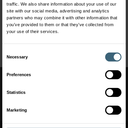
Gebäudebelüftung und -klimatisierung,
traffic. We also share information about your use of our
Präzisionsklimatisierung, Rechenzentren und
site with our social media, advertising and analytics
hochspezialisierte, industrielle Anwendungen – wir heißen
partners who may combine it with other information that
Sie herzlich auf unserem Stand willkommen.
Verpassen Sie
you’ve provided to them or that they’ve collected from
nicht die Weltpremiere
einer revolutionären Technologie
your use of their services.
im Bereich der Luftstromregelung.
Besuchen Sie uns. Gern übersenden wir Ihnen Ihr
persönliches Gastticket:
exhibition.de@flaktgroup.com
Consent
Necessary
Selection
Preferences
Auch interessant
eCO TOP Lüftungseinheit | FläktGroup
Statistics
COM4plus Lüftungseinheit | FläktGroup
Rechenzentren im Transformationsprozess:...
Marketing
Markt ändern