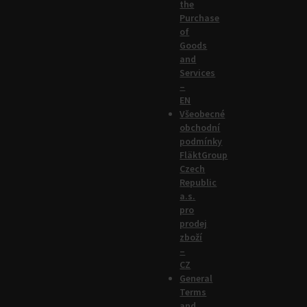
the
Purchase
of
Goods
and
Services
–
EN
Všeobecné
obchodní
podmínky
FläktGroup
Czech
Republic
a.s.
pro
prodej
zboží
–
CZ
General
Terms
and