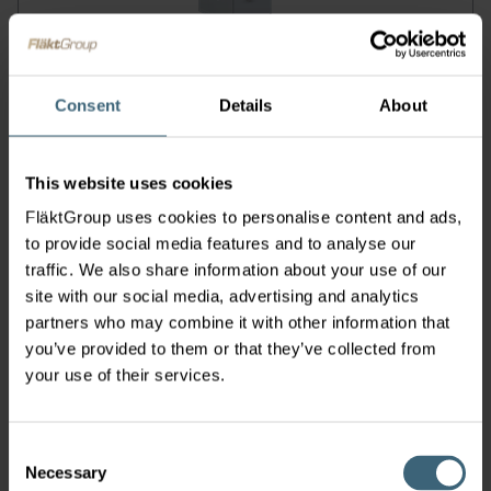
GLWH 2012–4120 CD2.R (38 - 400 kW) (reversible)
Consent
Details
About
This website uses cookies
FläktGroup uses cookies to personalise content and ads,
to provide social media features and to analyse our
traffic. We also share information about your use of our
site with our social media, advertising and analytics
partners who may combine it with other information that
you’ve provided to them or that they’ve collected from
Jednotky s laminárním prouděním vzduchu Fresh
your use of their services.
Heaven MAXX O POWER
Consent
Necessary
Selection