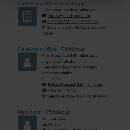
FläktGroup Office
|
FläktGroup
FläktGroup Czech Republic a.s.
info-cz@flaktgroup.com
+420 485 225 111, 488 010 111
Slovanská 781, 463 12 Liberec XXV -
Vesec
FläktGroup Office
|
FläktGroup
FläktGroup Czech Republic a.s.,
organizačná zložka
Centrální a decentrální systémy
vzduchotechniky
Richard Fabián
Richard.Fabian@flaktgroup.com
+ 421 907 740493
Vajnorská 103/A , 831 04 Bratislava
Distributor
|
FläktGroup
Wahlbom s.r.o.
Lia Hellström