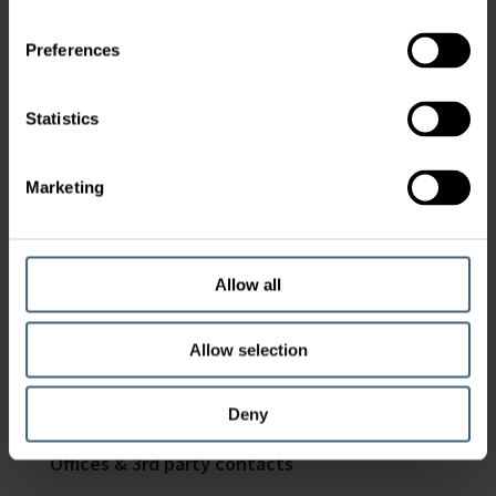
Preferences
Statistics
Kazetová jednotka HyCassette-Geko
Marketing
Allow all
Kontakty
Allow selection
CZECH REPUBLIC
Deny
Offices & 3rd party contacts