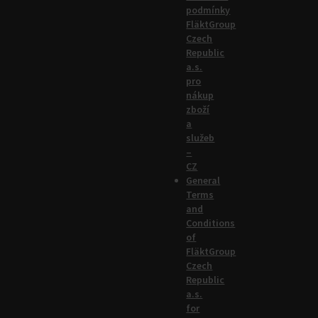
podmínky
FläktGroup
Czech
Republic
a.s.
pro
nákup
zboží
a
služeb
–
CZ
General
Terms
and
Conditions
of
FläktGroup
Czech
Republic
a.s.
for