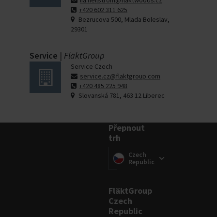
lia.hellstrom@flaktwoods.cz
+420 602 311 625
Bezrucova 500, Mlada Boleslav,
29301
Service
|
FläktGroup
Service Czech
service.cz@flaktgroup.com
+420 485 225 948
Slovanská 781, 463 12 Liberec
Přepnout
trh
Přepnout trh
(
Czech
)
Republic
FläktGroup
Czech
Republic