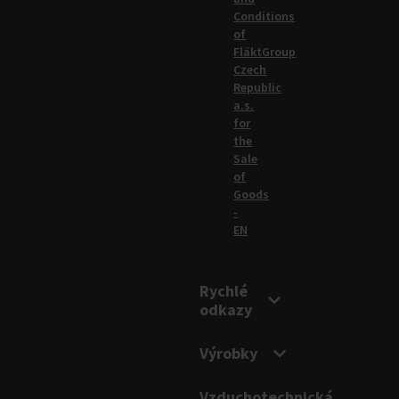
Conditions
of
FläktGroup
Czech
Republic
a.s.
for
the
Sale
of
Goods
-
EN
Rychlé
odkazy
Výrobky
Vzduchotechnická