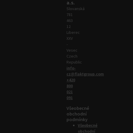
a.s.
Slovanská
781
463
12
Liberec
XXV
-
Vesec
Czech
Republic
info-
cz@flaktgroup.com
+420
800
021
091
Všeobecné
obchodní
podmínky
Všeobecné
obchodní