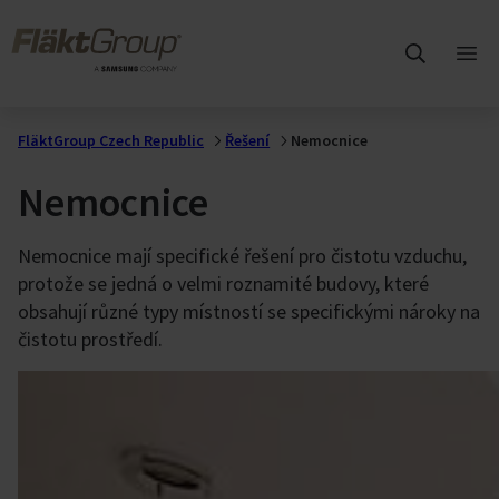
Přejít na hlavní obsah
FläktGroup
Otev
hlav
me
FläktGroup Czech Republic
Řešení
Nemocnice
Nemocnice
Nemocnice mají specifické řešení pro čistotu vzduchu,
protože se jedná o velmi roznamité budovy, které
obsahují různé typy místností se specifickými nároky na
čistotu prostředí.