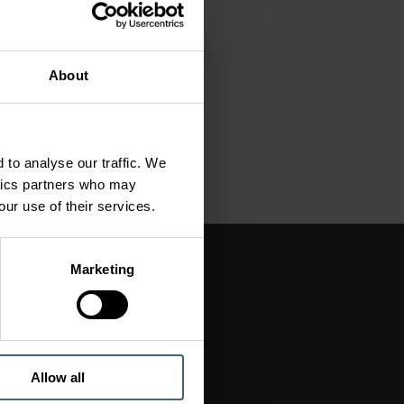
About
 to analyse our traffic. We
ytics partners who may
our use of their services.
Ű
SOK
Marketing
 hűtési
ri HVAC ipari
egoldások
Allow all
ztetés