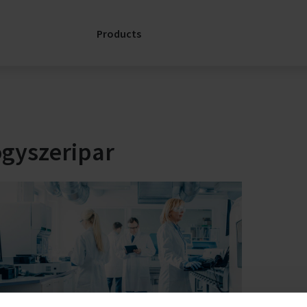
ÉLETCI
Laboratóriumi
szolgáltatások
SORÁN
Products
FläktGroup
ndezésekhez
A FläktG
Szerviz:
kiválaszt
Partnerség a
jelenti, h
teljes életciklus
i
fenntart
során
fejlődés i
Támogatás
elkötelez
előremut
gyszeripar
Pótalkatrészek
vezető
oktatási
lekérdezése
partnerre
SERVICELink:
dolgozik 
Támogatás a
légkezelő
Tudjon
berendezésemhez
többet
Szerviz
mek
elérhetőségek
csarnokok