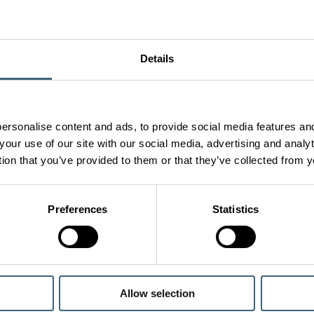
Details
 szellőztető
szeripari HVAC ipari megoldások
ezőgazdaság
nt 500 gyógyszeripari létesítményben végzett
szerek
ersonalise content and ads, to provide social media features and
és tapasztalatával világszerte, a FläktGroup
your use of our site with our social media, advertising and anal
 partner új építkezésekhez, bővítésekhez vagy
tion that you’ve provided to them or that they’ve collected from y
ásokhoz.
szer
Kínálatunk
NÉPSZER
MEGOLDÁ
Levegő szállítás
Preferences
Statistics
lvezetés
Adatközpont
nsights
Légkezelés
sek
megoldások
Levegő bevezetés
berendezés
Gyógyszeripa
megoldások
Levegő szűrés
Tisztatéri m
Levegő menedzsment és
Allow selection
áramlás szabályozás
Irodai szellő