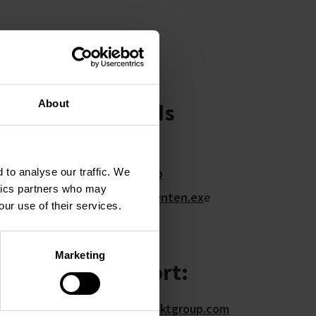
Actualités
Événements
Blog
About
Downloads
BDE.msi
LplusInstall.zip
 to analyse our traffic. We
ytics partners who may
LPlusKomponenten.ex
e
our use of their services.
Marketing
For support:
CCS.Support@flaktgroup.com