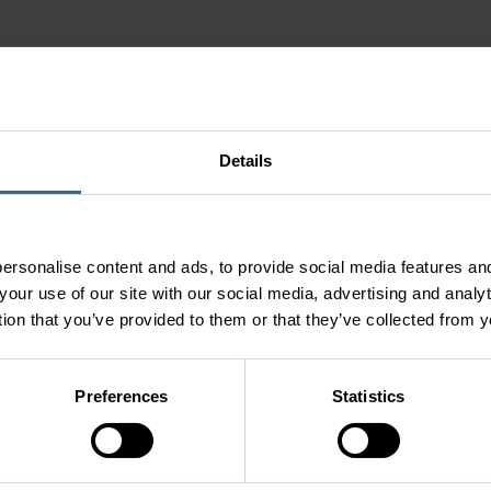
Details
ersonalise content and ads, to provide social media features and
écédente de Lplus, désinstallez-la d'abord
your use of our site with our social media, advertising and anal
tion that you’ve provided to them or that they’ve collected from y
emporaire et démarrez LplusInstall.exe
n'avez pas encore de fichier de licence personnel et mot de
Preferences
Statistics