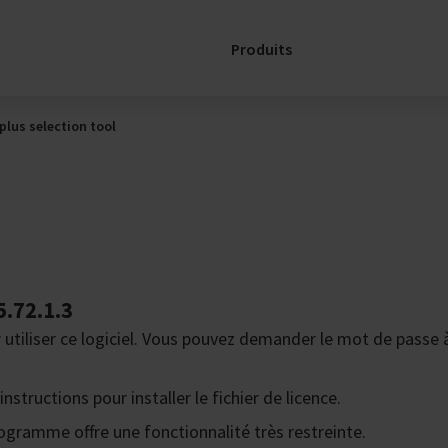
numérique
CAREconnect
Produits
Réparation
Plus
écologique
plus selection tool
avec CARE
Assistance
Pièces
détachées
SERVICELink:
Support pour
5.72.1.3
ma CTA
utiliser ce logiciel. Vous pouvez demander le mot de passe 
Contactez
nous
nstructions pour installer le fichier de licence.
ogramme offre une fonctionnalité très restreinte.