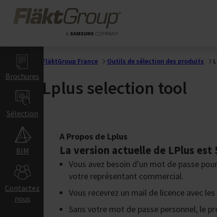
Sauter au contenu principal
UV-C pour
FläktGroup
centrales de
traitement d'air
Bâtiments
Industriels
FläktGroup France
Outils de sélection des produits
L
Brochures
Domaine
Lplus selection tool
industriel et
automobile
Agriculture &
Sélection
alimentaire
Industrie
A Propos de Lplus
agroalimentaire
La version actuelle de LPlus est
BIM
Bâtiments
Vous avez besoin d'un mot de passe pour 
Commerciaux
votre représentant commercial.
Contactez
et Éducatifs
Vous recevrez un mail de licence avec les i
nous
Bureaux
Sans votre mot de passe personnel, le pr
Hôtel &