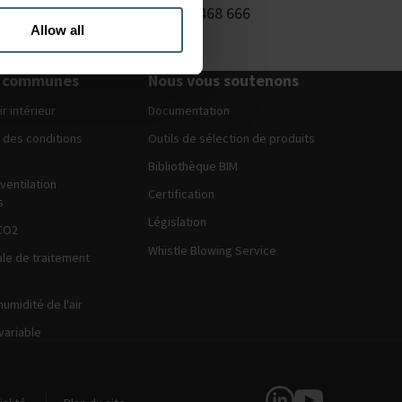
Tel: +49 (0) 2325 468 666
Allow all
s communes
Nous vous soutenons
ir intérieur
Documentation
 des conditions
Outils de sélection de produits
Bibliothèque BIM
ventilation
Certification
s
Législation
CO2
Whistle Blowing Service
ale de traitement
humidité de l'air
variable
Suivez-nous