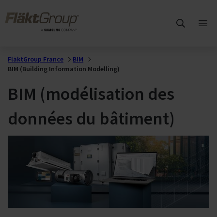
Sauter au contenu principal
FläktGroup
Ouvr
me
prin
FläktGroup France
BIM
BIM (Building Information Modelling)
BIM (modélisation des
données du bâtiment)