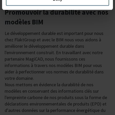
Promouvoir la durabilité avec nos
modèles BIM
Le développement durable est important pour nous
chez FläktGroup et avec le BIM nous vous aidons à
améliorer le développement durable dans
l'environnement construit. En travaillant avec notre
partenaire MagiCAD, nous fournissons ces
informations à travers nos modèles BIM pour vous
aider à perfectionner vos normes de durabilité dans
votre domaine.
Nous mettons en évidence la durabilité de nos
modèles en conservant des informations clés sur
l'empreinte carbone de nos produits sous la forme de
déclarations environnementales de produits (EPD) et
d'autres données sur la performance énergétique du