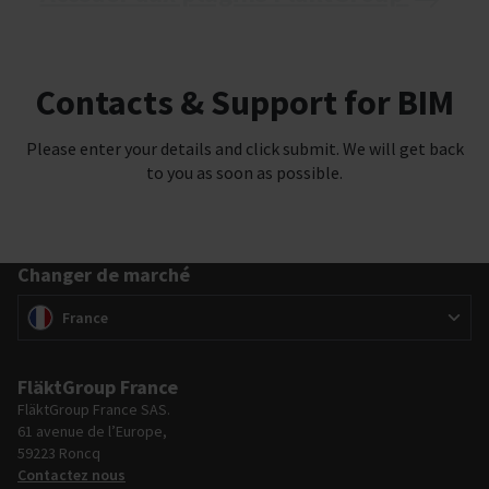
Contacts & Support for BIM
Please enter your details and click submit. We will get back
to you as soon as possible.
Changer de marché
Changer de marché
(
)
France
FläktGroup France
FläktGroup France SAS.
61 avenue de l’Europe,
59223 Roncq
Contactez nous