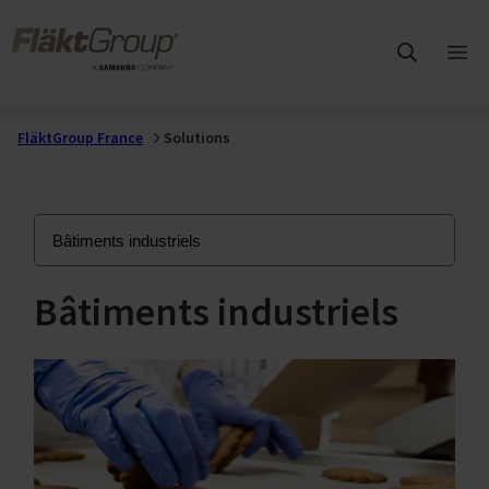
Sauter au contenu principal
FläktGroup
Ouvr
me
prin
FläktGroup France
Solutions
Bâtiments industriels