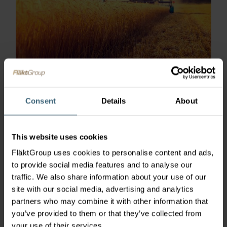
Agriculture & Alimentaire
Consent
Details
About
Des solutions sur-mesure et ciblées appliquées aux
secteurs alimentaire et agricole, parmi lesquelles :
This website uses cookies
congélation, refroidissement, déshumidification et
FläktGroup uses cookies to personalise content and ads,
ventilation des installations pour bétail.
to provide social media features and to analyse our
traffic. We also share information about your use of our
site with our social media, advertising and analytics
partners who may combine it with other information that
you’ve provided to them or that they’ve collected from
your use of their services.