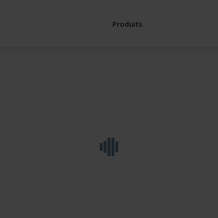
numérique
CAREconnect
Produits
Réparation
Plus
écologique
avec CARE
Assistance
Pièces
détachées
SERVICELink:
Support pour
ma CTA
Contactez
nous