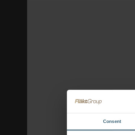
les systèmes
de ventilation
Solutions
intégrées
chauffage et
climatisation
pour CTA
Protection
incendie
Solutions de
traitement d’air
Unité de
traitement d'air
eQ Prime
Consent