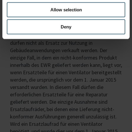
KÖNNEN VENTILATOREN, DIE NICHT DEN
Allow selection
VORGABEN ENTSPRECHEN, ALS ERSATZ FÜR
VORHANDENE VENTILATOREN VERKAUFT
Deny
WERDEN?
Produkte, die nicht den Vorgaben entsprechen,
dürfen nicht als Ersatz zur Nutzung in
Gebäudeanwendungen verkauft werden. Der
einzige Fall, in dem ein nicht-konformes Produkt
innerhalb des EWR geliefert werden kann, liegt vor,
wenn Ersatzteile für einen Ventilator bereitgestellt
werden, die ursprünglich vor dem 1. Januar 2015
versandt wurden. In diesem Fall dürfen die
erforderlichen Ersatzteile für eine Reparatur
geliefert werden. Die einzige Ausnahme sind
Ersatzlaufräder, bei denen eine Lieferung nicht-
konformer Ausführungen generell unzulässig ist.
Wird ein Ersatzlaufrad für einen Ventilator
benötigt, und wurde dies vor dem 1. Januar 2015