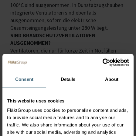
100°C sind ausgenommen. In Dunstabzugshauben
integrierte Ventilatoren sind ebenfalls
ausgenommen, sofern die elektrische
Gesamteingangsleistung unter 280 W liegt.
SIND BRANDSCHUTZVENTILATOREN
AUSGENOMMEN?
Ventilatoren, die nur für kurze Zeit in Notfällen
eingesetzt werden, sind ausgenommen. Erfüllt der
Ventilator jedoch zwei Funktionen – wenn er z.B.
auch als Teil einer Lüftungsanlage genutzt wird –
Consent
Details
About
muss er den Vorgaben entsprechen, wobei 5%
unter dem FMEG-Ziel bereits in 2015 gefordert
wurden.
This website uses cookies
WIE LAUTEN DIE TATSÄCHLICHEN FMEG-
FläktGroup uses cookies to personalise content and ads,
WERTE?
to provide social media features and to analyse our
Der FMEG-Zielwert für einen wandmontierten
traffic. We also share information about your use of our
Axialventilator vom Typ A ist FMEG40. Für einen
site with our social media, advertising and analytics
Ventilator, der zu einem kanalmontierten System