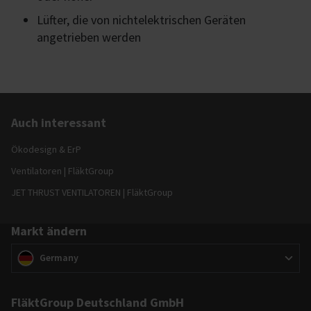
Lüfter, die von nichtelektrischen Geräten
angetrieben werden
Auch interessant
Ökodesign & ErP
Ventilatoren | FläktGroup
JET THRUST VENTILATOREN | FläktGroup
Markt ändern
Markt ändern
(
)
Germany
FläktGroup Deutschland GmbH