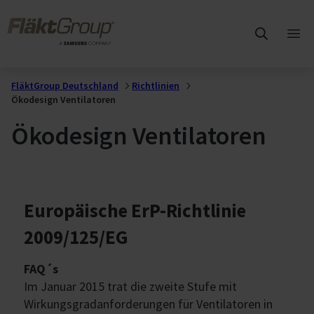
Zum Hauptinhalt wechseln
FläktGroup
Hau
öff
FläktGroup Deutschland
Richtlinien
Ökodesign Ventilatoren
Ökodesign Ventilatoren
Europäische ErP-Richtlinie
2009/125/EG
FAQ´s
Im Januar 2015 trat die zweite Stufe mit
Wirkungsgradanforderungen für Ventilatoren in