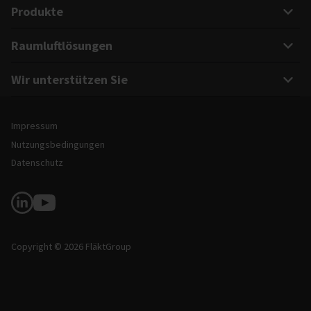
Produkte
Raumluftlösungen
Wir unterstützen Sie
Rechtliche Hinweise und Informationen zur Website
Impressum
Nutzungsbedingungen
Datenschutz
Soziale Medien
Copyright © 2026 FläktGroup