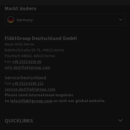
Markt ändern
Markt ändern
(
)
Germany
FläktGroup Deutschland GmbH
Neue Höfe Herne
Bahnhofstraße 65-71, 44623 Herne
Postfach 44603, 44623 Herne
Fon
+49 2323 6236 00
info.de@flaktgroup.com
Service Deutschland
Fon
+49 2323 6236 222
service.de@flaktgroup.com
Please send international enquiries
to
info@flaktgroup.com
or visit our global website.
QUICKLINKS